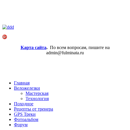
Карта сайта
.
По всем вопросам, пишите на
admin@fulminata.ru
Главная
Веложелезки
Мастерская
Технология
Походное
Рецепты от тренера
GPS Треки
Фотоальбом
Форум